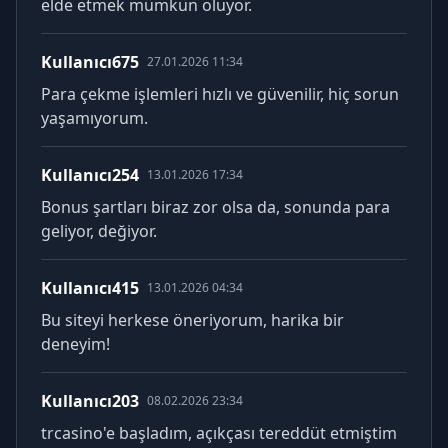
elde etmek mümkün oluyor.
Kullanıcı675
27.01.2026 11:34
Para çekme işlemleri hızlı ve güvenilir, hiç sorun
yaşamıyorum.
Kullanıcı254
13.01.2026 17:34
Bonus şartları biraz zor olsa da, sonunda para
geliyor, değiyor.
Kullanıcı415
13.01.2026 04:34
Bu siteyi herkese öneriyorum, harika bir
deneyim!
Kullanıcı203
08.02.2026 23:34
trcasino'e başladım, açıkçası tereddüt etmiştim