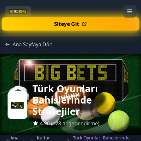
Siteye Git
Ana Sayfaya Dön
Türk Oyunları
Bahislerinde
Stratejiler
4.90
(128 değerlendirme)
Ana
Kültür
Türk Oyunları Bahislerinde