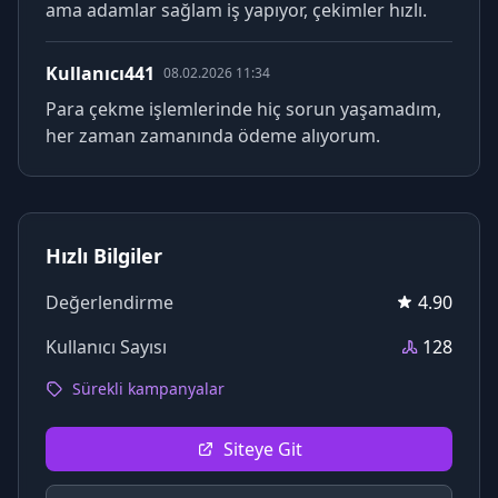
ama adamlar sağlam iş yapıyor, çekimler hızlı.
Kullanıcı441
08.02.2026 11:34
Para çekme işlemlerinde hiç sorun yaşamadım,
her zaman zamanında ödeme alıyorum.
Hızlı Bilgiler
Değerlendirme
4.90
Kullanıcı Sayısı
128
Sürekli kampanyalar
Siteye Git