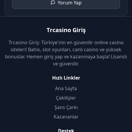
Yorum Yap
Trcasino Giriş
Trcasino Giriş: Türkiye'nin en güvenilir online casino
siteleri! Bahis, slot oyunları, canlı casino ve yüksek
bonuslar. Hemen giriş yap ve kazanmaya başla! Lisanslı
ve güvenilir.
Hızlı Linkler
Ana Sayfa
Çekilişler
Şans Çarkı
Kazananlar
Destek