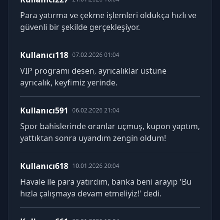
Para yatırma ve çekme işlemleri oldukça hızlı ve
güvenli bir şekilde gerçekleşiyor.
Kullanıcı118
07.02.2026 01:04
VIP programı desen, ayrıcalıklar üstüne
ayrıcalık, keyfimiz yerinde.
Kullanıcı591
06.02.2026 21:04
Spor bahislerinde oranlar uçmuş, kupon yaptım,
yattıktan sonra uyandım zengin oldum!
Kullanıcı618
10.01.2026 20:04
Havale ile para yatırdım, banka beni arayıp 'Bu
hızla çalışmaya devam etmeliyiz!' dedi.