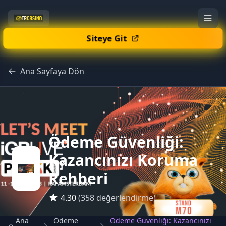
Siteye Git
Ana Sayfaya Dön
Ödeme Güvenliği:
Kazancınızı Koruma
Rehberi
4.30
(358 değerlendirme)
Ana
Ödeme
Ödeme Güvenliği: Kazancınızı