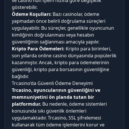
ve casino’nun işlem hızına göre değişiklik
gösterebilir.
Ödeme Koşulları:
Bazı casinolar, ödeme
yapmadan önce belirli doğrulama süreçleri
uygulayabilir. Bu süreçler, genellikle oyuncunun
kimliğinin doğrulanması veya hesabın
güvenliğinin sağlanması amacıyla yapılır.
Kripto Para Ödemeleri:
Kripto para birimleri,
son yıllarda online casino dünyasında popülerlik
kazanmıştır. Ancak, kripto para ödemelerinin
güvenliği, kripto para borsasının güvenliğine
bağlıdır.
Trcasino’da Güvenli Ödeme Deneyimi
Trcasino, oyuncularının güvenliğini ve
memnuniyetini ön planda tutan bir
platformdur.
Bu nedenle, ödeme sistemleri
konusunda sıkı güvenlik önlemleri
uygulamaktadır. Trcasino, SSL şifrelemesi
kullanarak tüm ödeme işlemlerini korur ve