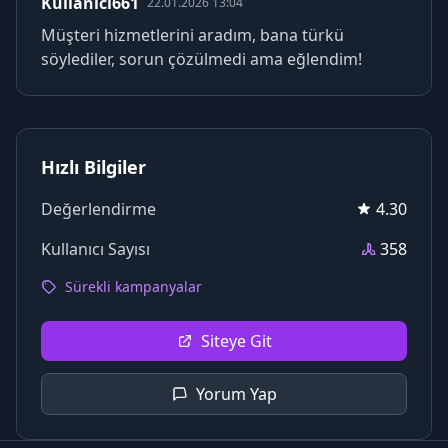
Kullanıcı661
22.01.2026 13:04
Müşteri hizmetlerini aradım, bana türkü
söylediler, sorun çözülmedi ama eğlendim!
Hızlı Bilgiler
Değerlendirme
4.30
Kullanıcı Sayısı
358
Sürekli kampanyalar
Siteye Git
Yorum Yap