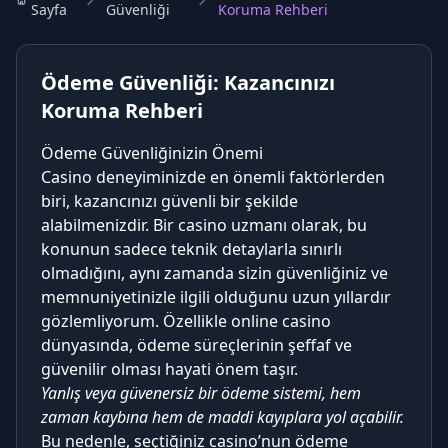
Sayfa
Güvenliği
Koruma Rehberi
Ödeme Güvenliği: Kazancınızı
Koruma Rehberi
Ödeme Güvenliğinizin Önemi
Casino deneyiminizde en önemli faktörlerden
biri, kazancınızı güvenli bir şekilde
alabilmenizdir. Bir casino uzmanı olarak, bu
konunun sadece teknik detaylarla sınırlı
olmadığını, aynı zamanda sizin güvenliğiniz ve
memnuniyetinizle ilgili olduğunu uzun yıllardır
gözlemliyorum. Özellikle online casino
dünyasında, ödeme süreçlerinin şeffaf ve
güvenilir olması hayati önem taşır.
Yanlış veya güvenersiz bir ödeme sistemi, hem
zaman kaybına hem de maddi kayıplara yol açabilir.
Bu nedenle, seçtiğiniz casino’nun ödeme