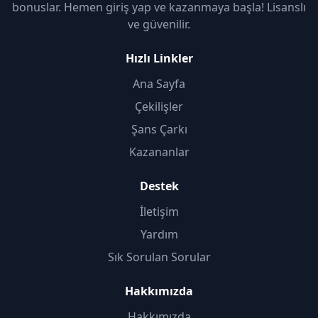
bonuslar. Hemen giriş yap ve kazanmaya başla! Lisanslı
ve güvenilir.
Hızlı Linkler
Ana Sayfa
Çekilişler
Şans Çarkı
Kazananlar
Destek
İletişim
Yardım
Sık Sorulan Sorular
Hakkımızda
Hakkımızda