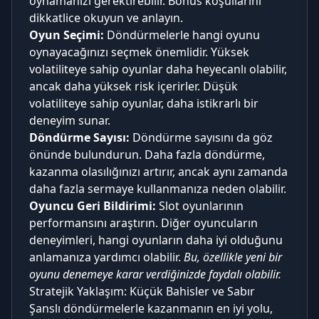
oynamanızı gerektirebilir. Bonus koşullarını
dikkatlice okuyun ve anlayın.
Oyun Seçimi:
Döndürmelerle hangi oyunu
oynayacağınızı seçmek önemlidir. Yüksek
volatiliteye sahip oyunlar daha heyecanlı olabilir,
ancak daha yüksek risk içerirler. Düşük
volatiliteye sahip oyunlar, daha istikrarlı bir
deneyim sunar.
Döndürme Sayısı:
Döndürme sayısını da göz
önünde bulundurun. Daha fazla döndürme,
kazanma olasılığınızı artırır, ancak aynı zamanda
daha fazla sermaye kullanmanıza neden olabilir.
Oyuncu Geri Bildirimi:
Slot oyunlarının
performansını araştırın. Diğer oyuncuların
deneyimleri, hangi oyunların daha iyi olduğunu
anlamanıza yardımcı olabilir.
Bu, özellikle yeni bir
oyunu denemeye karar verdiğinizde faydalı olabilir.
Stratejik Yaklaşım: Küçük Bahisler ve Sabır
Şanslı döndürmelerle kazanmanın en iyi yolu,