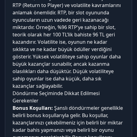
RTP (Return to Player) ve volatilite kavramlarını
anlamak önemlidir. RTP, bir slot oyununda
oyuncuların uzun vadede geri kazanacağı
miktardır. Örneğin, %96 RTP’ye sahip bir slot,
teorik olarak her 100 TL’lik bahiste 96 TL geri
kazandırır. Volatilite ise, oyunun ne kadar
sıklıkta ve ne kadar büyük ödüller verdiğini
gösterir. Yüksek volatiliteye sahip oyunlar daha
büyük kazançlar sunabilir, ancak kazanma
olasılıkları daha düşüktür. Düşük volatiliteye
sahip oyunlar ise daha küçük, daha sık
kazançlar sağlayabilir.
Döndürme Seçiminde Dikkat Edilmesi
Gerekenler
Bonus Koşulları:
Şanslı döndürmeler genellikle
belirli bonus koşullarıyla gelir. Bu koşullar,
kazançlarınızı çekebilmeniz için belirli bir miktar
kadar bahis yapmanızı veya belirli bir oyunu